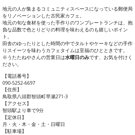
地元の人が集まるコミュニティスペースになっている郵便局
をリノベーションした古民家カフェ。
地元の旬な食材を使った手作りのワンプレートランチは、抱
負な品数で色とりどりの料理を味わえるのも嬉しいポイン
ト。
田舎のゆったりとした時間の中でタルトやケーキなどの手作
りスイーツを味わうカフェタイムは至福のひとときです。
※うたたねやさんの営業日は
水曜日のみ
です、お気を付けく
ださい。
【電話番号】
090-5252-6697
【住所】
鳥取県八頭郡智頭町早瀬271-3
【アクセス】
智頭駅より車で9分
【定休日】
月・火・木・金・土・日曜日
【駐車場】