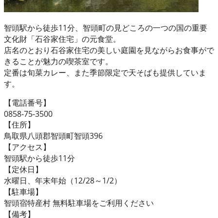
智頭駅から徒歩11分、智頭町の見どころの一つの国の重要
文化財「石谷家住宅」の元食堂。
店名のとおり石谷家住宅の美しい庭園を見ながらお食事がで
きることが魅力の喫茶室です。
定番は旬菜カレー、また季節限定で天そばも提供していま
す。
【電話番号】
0858-75-3500
【住所】
鳥取県八頭郡智頭町智頭396
【アクセス】
智頭駅から徒歩11分
【定休日】
水曜日、年末年始（12/28～1/2）
【駐車場】
智頭宿特産村 無料駐車場をご利用ください
【備考】